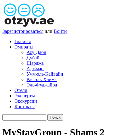
Зарегистрироваться
или
Войти
Главная
Эмираты
Абу-Даби
Дубай
Шарджа
Аджман
Умм-эль-Кайвайн
Рас-эль-Хайма
Эль-Фуджайра
Отели
Эксперты
Экскурсии
Контакты
MyStayGroup - Shams 2